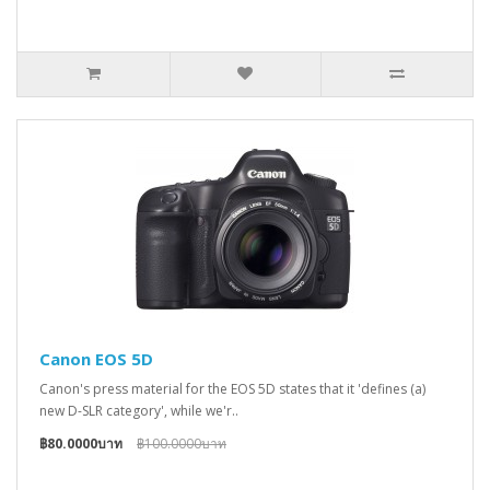
Canon EOS 5D
Canon's press material for the EOS 5D states that it 'defines (a)
new D-SLR category', while we'r..
฿80.0000บาท
฿100.0000บาท